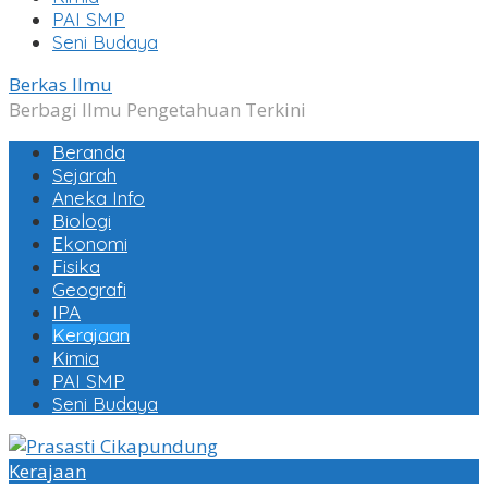
PAI SMP
Seni Budaya
Berkas Ilmu
Berbagi Ilmu Pengetahuan Terkini
Beranda
Sejarah
Aneka Info
Biologi
Ekonomi
Fisika
Geografi
IPA
Kerajaan
Kimia
PAI SMP
Seni Budaya
Kerajaan