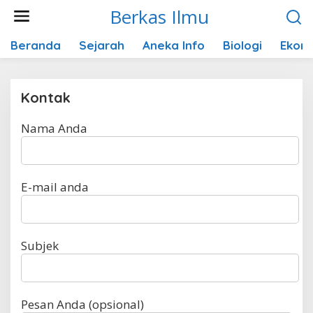
Lewati
Berkas Ilmu
ke
konten
Beranda
Sejarah
Aneka Info
Biologi
Ekon
Kontak
Nama Anda
|
Juni
16,
2026
Oleh
Angga
Pradipa
E-mail anda
Subjek
Pesan Anda (opsional)