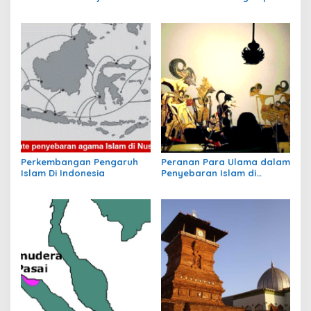
Hindu-Buddha
yang Menjadi Awal
Peradaban Nusantara
Perkembangan Pengaruh
Peranan Para Ulama dalam
Islam Di Indonesia
Penyebaran Islam di
Nusantara