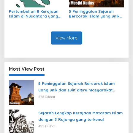
Pertumbuhan 8 Kerajaan
5 Peninggalan Sejarah
Islam di Nusantara yang
Bercorak Islam yang unik
jarang dibahas
dan sulit ditiru masyarakat
modern
View More
Most View Post
5 Peninggalan Sejarah Bercorak Islam
yang unik dan sulit ditiru masyarakat
modern
558 Dilihat
Sejarah Lengkap Kerajaan Mataram Islam
dengan 5 Rajanya yang terkenal
455 Dilihat