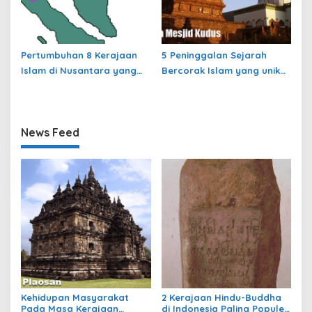
Pertumbuhan 8 Kerajaan
5 Peninggalan Sejarah
Islam di Nusantara yang
Bercorak Islam yang unik
jarang dibahas
dan sulit ditiru masyarakat
modern
News Feed
Kehidupan Masyarakat
2 Kerajaan Hindu-Buddha
Pada Masa Kerajaan
di Indonesia Paling Populer