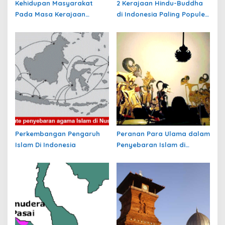
Kehidupan Masyarakat
2 Kerajaan Hindu-Buddha
Pada Masa Kerajaan
di Indonesia Paling Populer
Hindu-Buddha
yang Menjadi Awal
Peradaban Nusantara
Perkembangan Pengaruh
Peranan Para Ulama dalam
Islam Di Indonesia
Penyebaran Islam di
Nusantara