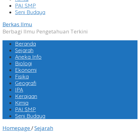
PAI SMP
Seni Budaya
Berkas Ilmu
Berbagi Ilmu Pengetahuan Terkini
Beranda
Sejarah
Aneka Info
Biologi
Ekonomi
Fisika
Geografi
IPA
Kerajaan
Kimia
PAI SMP
Seni Budaya
Sejarah
Homepage
/
Sejarah
Kerajaan