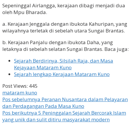
Sepeninggal Airlangga, kerajaan dibagi menjadi dua
oleh Mpu Bharada.
a. Kerajaan Jenggala dengan ibukota Kahuripan, yang
wilayahnya terletak di sebelah utara Sungai Brantas.
b. Kerajaan Panjalu dengan ibukota Daha, yang
letaknya di sebelah selatan Sungai Brantas. Baca juga:
Sejarah Berdirinya, Silsilah Raja, dan Masa
Kejayaan Mataram Kuno
Sejarah lengkap Kerajaan Mataram Kuno
Post Views:
445
mataram kuno
Navigasi
Pos sebelumnya
Peranan Nusantara dalam Pelayaran
dan Perdagangan Pada Masa Kuno
pos
Pos berikutnya
5 Peninggalan Sejarah Bercorak Islam
yang unik dan sulit ditiru masyarakat modern