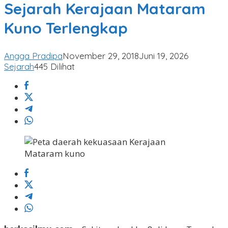
Mataram
Sejarah Kerajaan Mataram
Kuno
Kuno Terlengkap
Terlengkap
Angga Pradipa
November 29, 2018
Juni 19, 2026
Sejarah
445 Dilihat