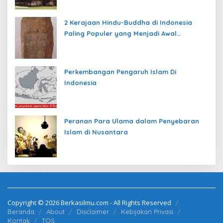
2 Kerajaan Hindu-Buddha di Indonesia
Paling Populer yang Menjadi Awal
Peradaban Nusantara
Perkembangan Pengaruh Islam Di
Indonesia
Peranan Para Ulama dalam Penyebaran
Islam di Nusantara
Copyright © 2026 Berkasilmu.com - All Rights Reserved
Beranda
About
Disclaimer
Kebijakan Privasi
Kontak
TOS