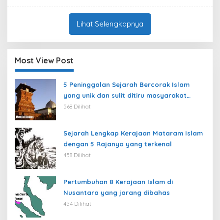
Lihat Selengkapnya
Most View Post
5 Peninggalan Sejarah Bercorak Islam
yang unik dan sulit ditiru masyarakat
modern
568 Dilihat
Sejarah Lengkap Kerajaan Mataram Islam
dengan 5 Rajanya yang terkenal
458 Dilihat
Pertumbuhan 8 Kerajaan Islam di
Nusantara yang jarang dibahas
454 Dilihat