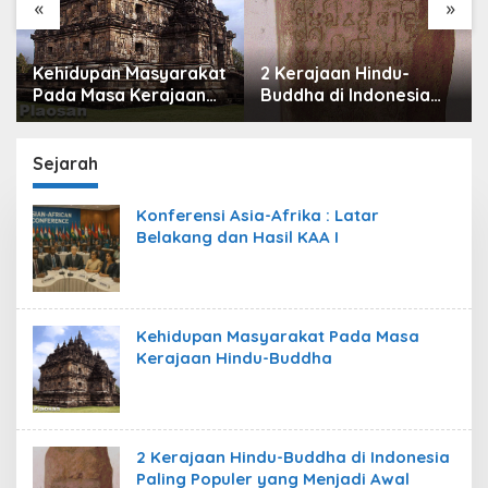
«
»
Kehidupan Masyarakat
2 Kerajaan Hindu-
Pada Masa Kerajaan
Buddha di Indonesia
Hindu-Buddha
Paling Populer yang
Menjadi Awal
Peradaban Nusantara
Sejarah
Konferensi Asia-Afrika : Latar
Belakang dan Hasil KAA I
Kehidupan Masyarakat Pada Masa
Kerajaan Hindu-Buddha
2 Kerajaan Hindu-Buddha di Indonesia
Paling Populer yang Menjadi Awal