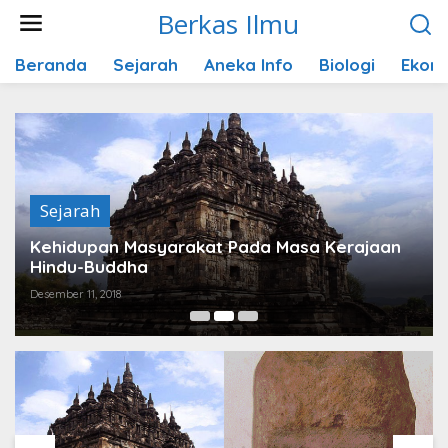
Lewati
Berkas Ilmu
ke
konten
Beranda
Sejarah
Aneka Info
Biologi
Ekon
Sejarah
Kehidupan Masyarakat Pada Masa Kerajaan
Hindu-Buddha
Desember 11, 2018