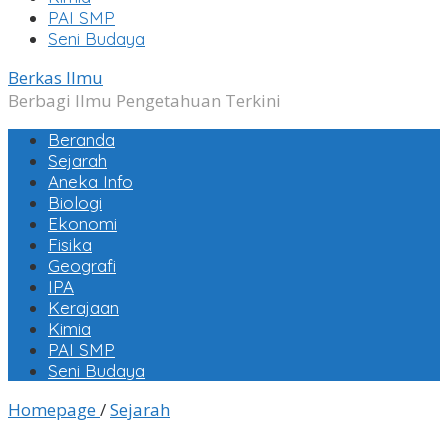
PAI SMP
Seni Budaya
Berkas Ilmu
Berbagi Ilmu Pengetahuan Terkini
Beranda
Sejarah
Aneka Info
Biologi
Ekonomi
Fisika
Geografi
IPA
Kerajaan
Kimia
PAI SMP
Seni Budaya
Sejarah
Homepage
/
Sejarah
Ibu