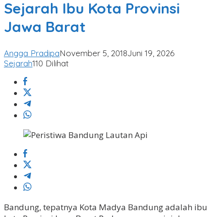
Kota
Sejarah Ibu Kota Provinsi
Provinsi
Jawa Barat
Jawa
Barat
Angga Pradipa
November 5, 2018
Juni 19, 2026
Sejarah
110 Dilihat
Bandung, tepatnya Kota Madya Bandung adalah ibu