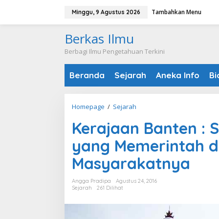
Lewati
Tambahkan Menu
Minggu, 9 Agustus 2026
ke
konten
Berkas Ilmu
Berbagi Ilmu Pengetahuan Terkini
Beranda
Sejarah
Aneka Info
Bi
Kerajaan
Homepage
/
Sejarah
Banten
Kerajaan Banten : S
:
Sejarah
yang Memerintah d
Berdirinya,
Masyarakatnya
Raja
yang
Memerintah
Angga Pradipa
Agustus 24, 2016
Sejarah
261 Dilihat
dan
Kehidupan
Masyarakatnya