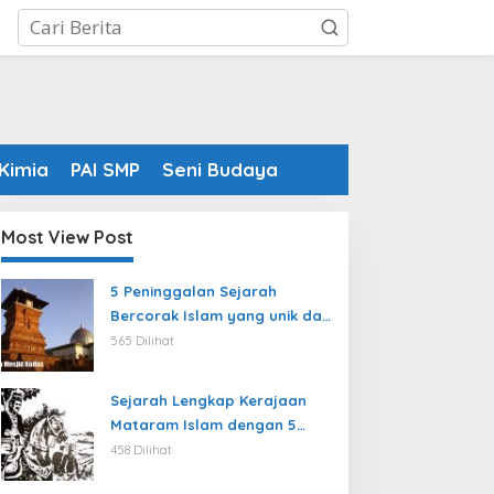
Kimia
PAI SMP
Seni Budaya
Most View Post
5 Peninggalan Sejarah
Bercorak Islam yang unik dan
sulit ditiru masyarakat
565 Dilihat
modern
Sejarah Lengkap Kerajaan
Mataram Islam dengan 5
Rajanya yang terkenal
458 Dilihat