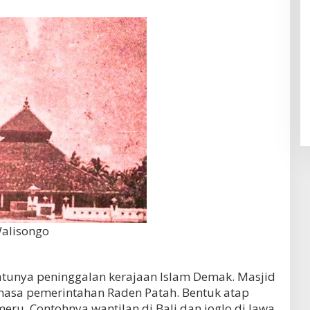
alisongo
atunya peninggalan kerajaan Islam Demak. Masjid
 masa pemerintahan Raden Patah. Bentuk atap
eru. Contohnya wantilan di Bali dan joglo di Jawa.