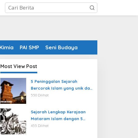
Kimia
PAI SMP
Seni Budaya
Most View Post
5 Peninggalan Sejarah
Bercorak Islam yang unik dan
sulit ditiru masyarakat
550 Dilihat
modern
Sejarah Lengkap Kerajaan
Mataram Islam dengan 5
Rajanya yang terkenal
455 Dilihat