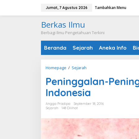
Lewati
Tambahkan Menu
Jumat, 7 Agustus 2026
ke
konten
Berkas Ilmu
Berbagi Ilmu Pengetahuan Terkini
Beranda
Sejarah
Aneka Info
Bi
Peninggalan-
Homepage
/
Sejarah
Peninggalan
Peninggalan-Pening
Sejarah
Islam
Indonesia
di
Indonesia
Angga Pradipa
September 18, 2016
Sejarah
148 Dilihat