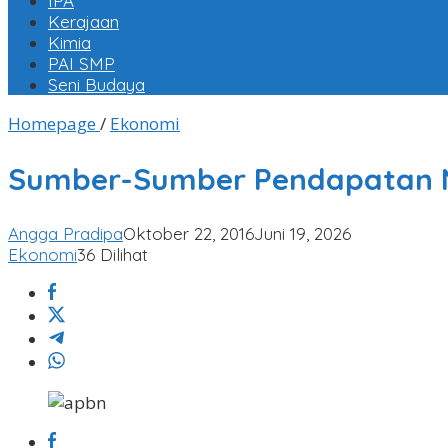
IPA
Kerajaan
Kimia
PAI SMP
Seni Budaya
Sumber-
Homepage
/
Ekonomi
Sumber
Pendapatan
Sumber-Sumber Pendapatan 
Negara
Angga Pradipa
Oktober 22, 2016
Juni 19, 2026
Ekonomi
36 Dilihat