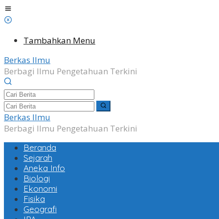
Lewati
ke
konten
Tambahkan Menu
Berkas Ilmu
Berbagi Ilmu Pengetahuan Terkini
Berkas Ilmu
Berbagi Ilmu Pengetahuan Terkini
Beranda
Sejarah
Aneka Info
Biologi
Ekonomi
Fisika
Geografi