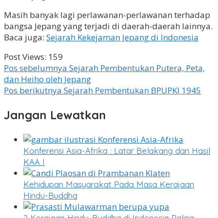
Masih banyak lagi perlawanan-perlawanan terhadap
bangsa Jepang yang terjadi di daerah-daerah lainnya.
Baca juga:
Sejarah Kekejaman Jepang di Indonesia
Post Views:
159
Navigasi
Pos sebelumnya
Sejarah Pembentukan Putera, Peta,
dan Heiho oleh Jepang
pos
Pos berikutnya
Sejarah Pembentukan BPUPKI 1945
Jangan Lewatkan
Konferensi Asia-Afrika : Latar Belakang dan Hasil
KAA I
Kehidupan Masyarakat Pada Masa Kerajaan
Hindu-Buddha
2 Kerajaan Hindu-Buddha di Indonesia Paling