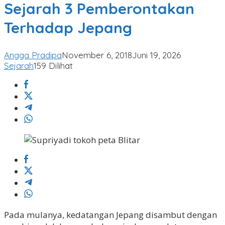
Pemberontakan
Sejarah 3 Pemberontakan
Terhadap
Terhadap Jepang
Jepang
Angga Pradipa
November 6, 2018
Juni 19, 2026
Sejarah
159 Dilihat
Pada mulanya, kedatangan Jepang disambut dengan