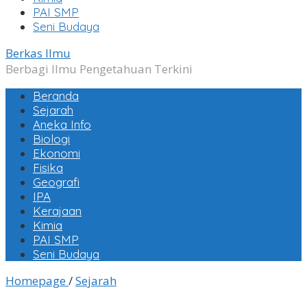
PAI SMP
Seni Budaya
Berkas Ilmu
Berbagi Ilmu Pengetahuan Terkini
Beranda
Sejarah
Aneka Info
Biologi
Ekonomi
Fisika
Geografi
IPA
Kerajaan
Kimia
PAI SMP
Seni Budaya
Sejarah
Homepage
/
Sejarah
3