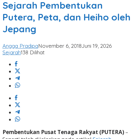
Putera,
Sejarah Pembentukan
Peta,
Putera, Peta, dan Heiho oleh
dan
Heiho
Jepang
oleh
Jepang
Angga Pradipa
November 6, 2018
Juni 19, 2026
Sejarah
138 Dilihat
Pembentukan Pusat Tenaga Rakyat (PUTERA)
–