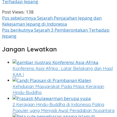
Terhadap Jepang
Post Views:
138
Navigasi
Pos sebelumnya
Sejarah Penjajahan Jepang dan
Kekejaman Jepang di Indonesia
pos
Pos berikutnya
Sejarah 3 Pemberontakan Terhadap
Jepang
Jangan Lewatkan
Konferensi Asia-Afrika : Latar Belakang dan Hasil
KAA I
Kehidupan Masyarakat Pada Masa Kerajaan
Hindu-Buddha
2 Kerajaan Hindu-Buddha di Indonesia Paling
Populer yang Menjadi Awal Peradaban Nusantara