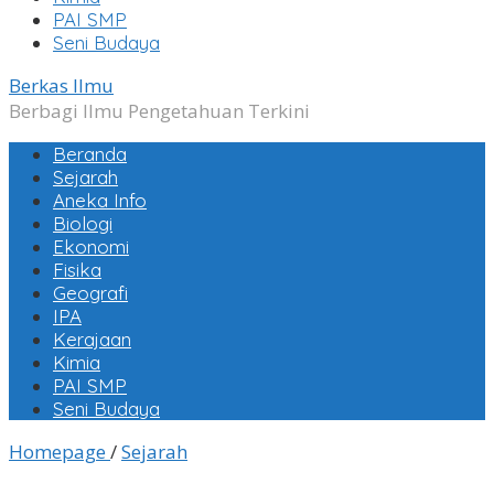
PAI SMP
Seni Budaya
Berkas Ilmu
Berbagi Ilmu Pengetahuan Terkini
Beranda
Sejarah
Aneka Info
Biologi
Ekonomi
Fisika
Geografi
IPA
Kerajaan
Kimia
PAI SMP
Seni Budaya
Sejarah
Homepage
/
Sejarah
Pembentukan