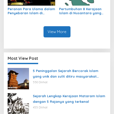
Peranan Para Ulama dalam
Pertumbuhan 8 Kerajaan
Penyebaran Islam di
Islam di Nusantara yang
Nusantara
jarang dibahas
View More
Most View Post
5 Peninggalan Sejarah Bercorak Islam
yang unik dan sulit ditiru masyarakat
modern
550 Dilihat
Sejarah Lengkap Kerajaan Mataram Islam
dengan 5 Rajanya yang terkenal
455 Dilihat