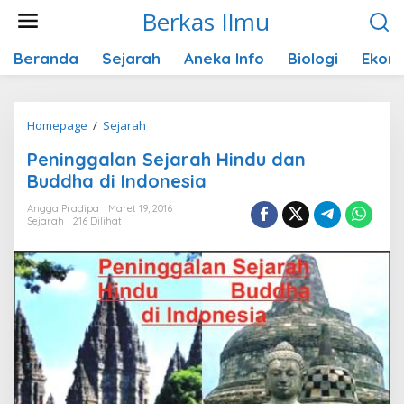
Lewati
Berkas Ilmu
ke
konten
Beranda
Sejarah
Aneka Info
Biologi
Ekon
Peninggalan
Homepage
/
Sejarah
Sejarah
Peninggalan Sejarah Hindu dan
Hindu
Buddha di Indonesia
dan
Buddha
Angga Pradipa
Maret 19, 2016
Sejarah
216 Dilihat
di
Indonesia