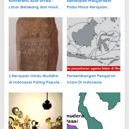
Konferensi Asia-Afrika :
Kehidupan Masyarakat
Latar Belakang dan Hasil
Pada Masa Kerajaan
KAA I
Hindu-Buddha
2 Kerajaan Hindu-Buddha
Perkembangan Pengaruh
di Indonesia Paling Populer
Islam Di Indonesia
yang Menjadi Awal
Peradaban Nusantara