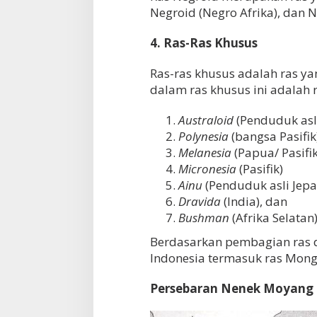
Negroid (Negro Afrika), dan Ne
4. Ras-Ras Khusus
Ras-ras khusus adalah ras yan
dalam ras khusus ini adalah r
Australoid
(Penduduk asli
Polynesia
(bangsa Pasifik
Melanesia
(Papua/ Pasifik
Micronesia
(Pasifik)
Ainu
(Penduduk asli Jepa
Dravida
(India), dan
Bushman
(Afrika Selatan
Berdasarkan pembagian ras d
Indonesia termasuk ras Mon
Persebaran Nenek Moyang 