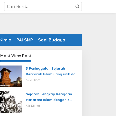
Kimia
PAI SMP
Seni Budaya
Most View Post
5 Peninggalan Sejarah
Bercorak Islam yang unik dan
sulit ditiru masyarakat
523 Dilihat
modern
Sejarah Lengkap Kerajaan
Mataram Islam dengan 5
Rajanya yang terkenal
436 Dilihat