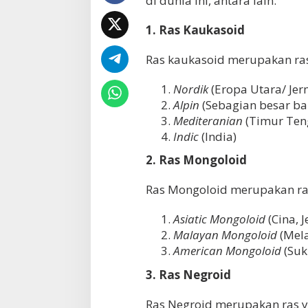
di dunia ini, antara lain.
1. Ras Kaukasoid
Ras kaukasoid merupakan ras
Nordik
(Eropa Utara/ Jer
Alpin
(Sebagian besar ba
Mediteranian
(Timur Ten
Indic
(India)
2. Ras Mongoloid
Ras Mongoloid merupakan ra
Asiatic Mongoloid
(Cina, 
Malayan Mongoloid
(Mel
American Mongoloid
(Suk
3. Ras Negroid
Ras Negroid merupakan ras y