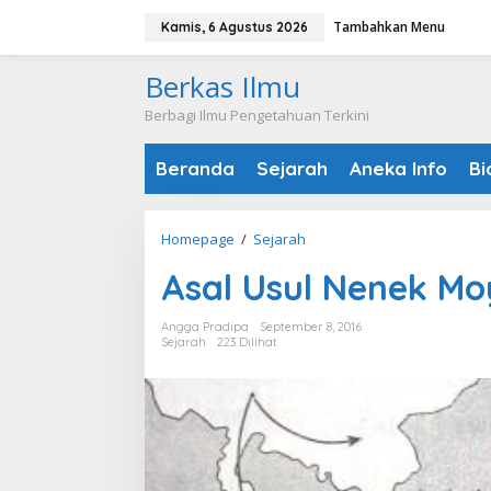
Lewati
Tambahkan Menu
Kamis, 6 Agustus 2026
ke
konten
Berkas Ilmu
Berbagi Ilmu Pengetahuan Terkini
Beranda
Sejarah
Aneka Info
Bi
Asal
Homepage
/
Sejarah
Usul
Asal Usul Nenek Mo
Nenek
Moyang
Angga Pradipa
September 8, 2016
Bangsa
Sejarah
223 Dilihat
Indonesia