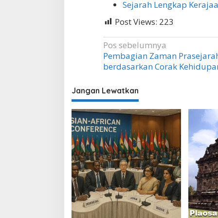
Sejarah Lengkap Keraja
Post Views:
223
Navigasi
Pos sebelumnya
Pembagian Zaman Prasejara
pos
berdasarkan Corak Kehidupa
Jangan Lewatkan