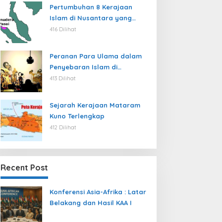
Pertumbuhan 8 Kerajaan
Islam di Nusantara yang
jarang dibahas
416 Dilihat
Peranan Para Ulama dalam
Penyebaran Islam di
Nusantara
413 Dilihat
Sejarah Kerajaan Mataram
Kuno Terlengkap
412 Dilihat
Recent Post
Konferensi Asia-Afrika : Latar
Belakang dan Hasil KAA I