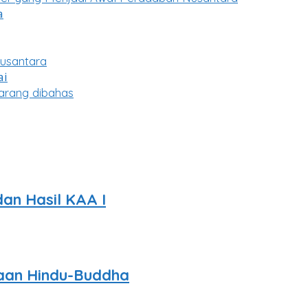
usantara
arang dibahas
dan Hasil KAA I
aan Hindu-Buddha