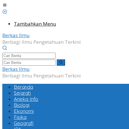
Lewati
ke
konten
Tambahkan Menu
Berkas Ilmu
Berbagi Ilmu Pengetahuan Terkini
Berkas Ilmu
Berbagi Ilmu Pengetahuan Terkini
Beranda
Sejarah
Aneka Info
Biologi
Ekonomi
Fisika
Geografi