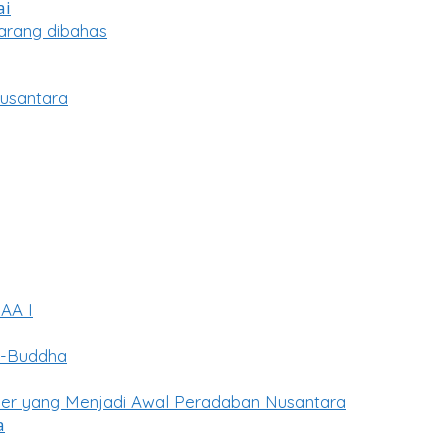
arang dibahas
usantara
KAA I
u-Buddha
uler yang Menjadi Awal Peradaban Nusantara