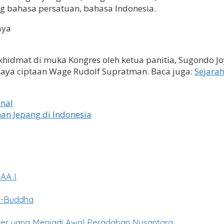
ng bahasa persatuan, bahasa Indonesia.
hidmat di muka Kongres oleh ketua panitia, Sugondo Jo
aya ciptaan Wage Rudolf Supratman. Baca juga:
Sejarah
onal
an Jepang di Indonesia
KAA I
u-Buddha
uler yang Menjadi Awal Peradaban Nusantara