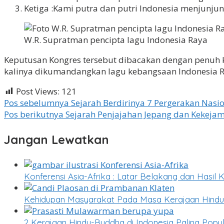
Ketiga :Kami putra dan putri Indonesia menjunju
W.R. Supratman pencipta lagu Indonesia Raya
Keputusan Kongres tersebut dibacakan dengan penuh k
kalinya dikumandangkan lagu kebangsaan Indonesia R
Post Views:
121
Navigasi
Pos sebelumnya
Sejarah Berdirinya 7 Pergerakan Nasi
Pos berikutnya
Sejarah Penjajahan Jepang dan Kekejam
pos
Jangan Lewatkan
Konferensi Asia-Afrika : Latar Belakang dan Hasil 
Kehidupan Masyarakat Pada Masa Kerajaan Hind
2 Kerajaan Hindu-Buddha di Indonesia Paling Pop