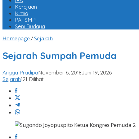
IPA
Kerajaan
Kimia
PAI SMP
Seni Budaya
Sejarah
Homepage
/
Sejarah
Sumpah
Pemuda
Sejarah Sumpah Pemuda
Angga Pradipa
November 6, 2018
Juni 19, 2026
Sejarah
121 Dilihat