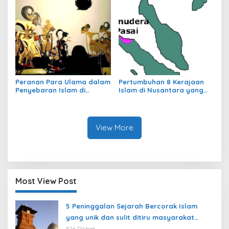
Peranan Para Ulama dalam
Pertumbuhan 8 Kerajaan
Penyebaran Islam di
Islam di Nusantara yang
Nusantara
jarang dibahas
View More
Most View Post
5 Peninggalan Sejarah Bercorak Islam
yang unik dan sulit ditiru masyarakat
modern
526 Dilihat