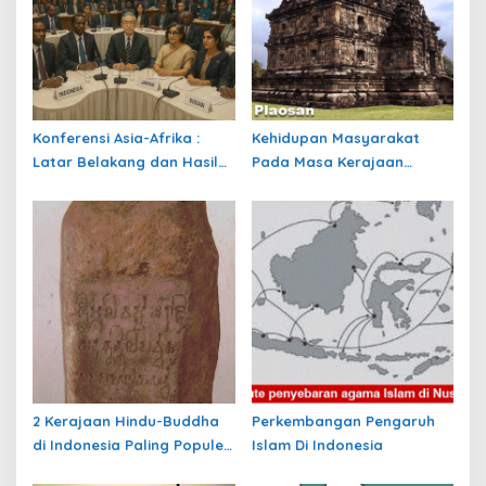
Konferensi Asia-Afrika :
Kehidupan Masyarakat
Latar Belakang dan Hasil
Pada Masa Kerajaan
KAA I
Hindu-Buddha
2 Kerajaan Hindu-Buddha
Perkembangan Pengaruh
di Indonesia Paling Populer
Islam Di Indonesia
yang Menjadi Awal