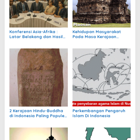
Konferensi Asia-Afrika :
Kehidupan Masyarakat
Latar Belakang dan Hasil
Pada Masa Kerajaan
KAA I
Hindu-Buddha
2 Kerajaan Hindu-Buddha
Perkembangan Pengaruh
di Indonesia Paling Populer
Islam Di Indonesia
yang Menjadi Awal
Peradaban Nusantara