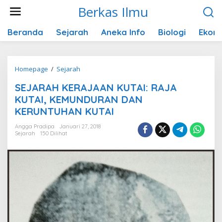
Lewati
Berkas Ilmu
ke
konten
Beranda
Sejarah
Aneka Info
Biologi
Ekon
SEJARAH
Homepage
/
Sejarah
KERAJAAN
SEJARAH KERAJAAN KUTAI: RAJA
KUTAI:
KUTAI, KEMUNDURAN DAN
RAJA
KERUNTUHAN KUTAI
KUTAI,
KEMUNDURAN
Angga Pradipa
Januari 27, 2018
DAN
Sejarah
150 Dilihat
KERUNTUHAN
KUTAI