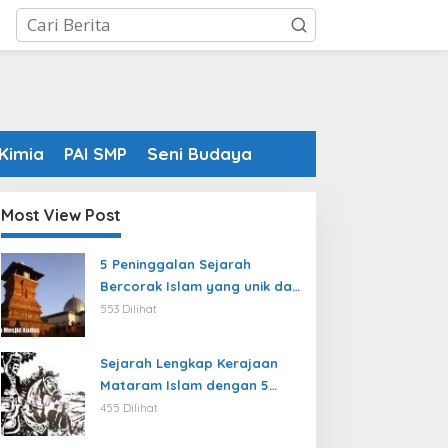
Kimia
PAI SMP
Seni Budaya
Most View Post
5 Peninggalan Sejarah
Bercorak Islam yang unik dan
sulit ditiru masyarakat
553 Dilihat
modern
Sejarah Lengkap Kerajaan
Mataram Islam dengan 5
Rajanya yang terkenal
455 Dilihat