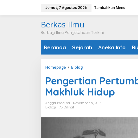
Lewati
Tambahkan Menu
Jumat, 7 Agustus 2026
ke
konten
Berkas Ilmu
Berbagi Ilmu Pengetahuan Terkini
Beranda
Sejarah
Aneka Info
Bi
Pengertian
Homepage
/
Biologi
Pertumbuhan
Pengertian Pertu
dan
Perkembangan
Makhluk Hidup
Makhluk
Hidup
Angga Pradipa
November 5, 2016
Biologi
73 Dilihat