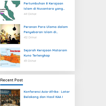
Pertumbuhan 8 Kerajaan
Islam di Nusantara yang
jarang dibahas
441 Dilihat
Peranan Para Ulama dalam
Penyebaran Islam di
Nusantara
432 Dilihat
Sejarah Kerajaan Mataram
Kuno Terlengkap
431 Dilihat
Recent Post
Konferensi Asia-Afrika : Latar
Belakang dan Hasil KAA I