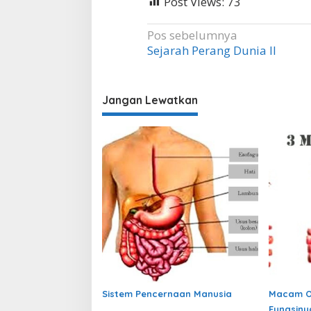
Post Views:
73
Navigasi
Pos sebelumnya
Sejarah Perang Dunia II
pos
Jangan Lewatkan
Sistem Pencernaan Manusia
Macam O
Fungsiny