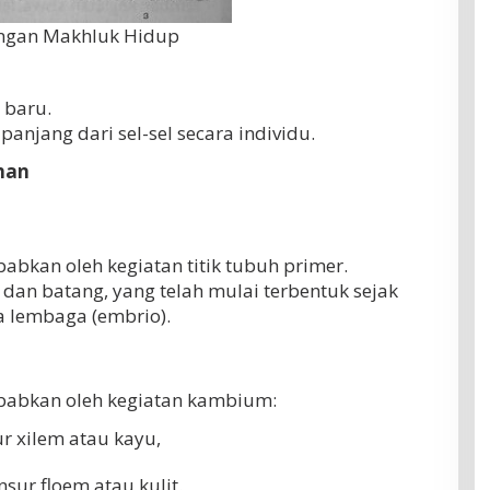
ngan Makhluk Hidup
 baru.
anjang dari sel-sel secara individu.
han
bkan oleh kegiatan titik tubuh primer.
 dan batang, yang telah mulai terbentuk sejak
 lembaga (embrio).
babkan oleh kegiatan kambium:
r xilem atau kayu,
ur floem atau kulit.