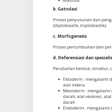
Blastula
b. Gatrulasi
Proses penyusunan dan penga
(diploblastik, triploblastik).
c. Morfogenesis
Proses pertumbuhan dan per
d. Deferensiasi dan spesiali
Perubahan bentuk, struktur, 
Ektoderm
: mengalami de
alat indera.
Mesoderm
: mengalami 
darah, alat ekskresi, al
darah
Endoderm
: mengalami d