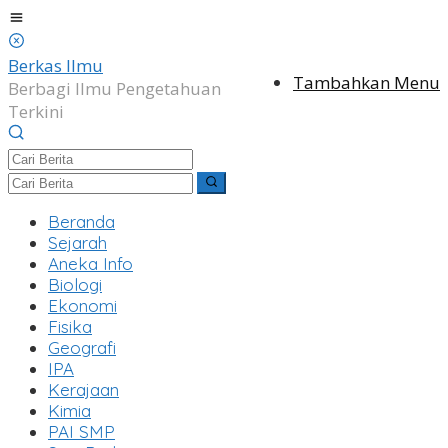
Lewati
ke
konten
Berkas Ilmu
Tambahkan Menu
Berbagi Ilmu Pengetahuan
Terkini
Beranda
Sejarah
Aneka Info
Biologi
Ekonomi
Fisika
Geografi
IPA
Kerajaan
Kimia
PAI SMP