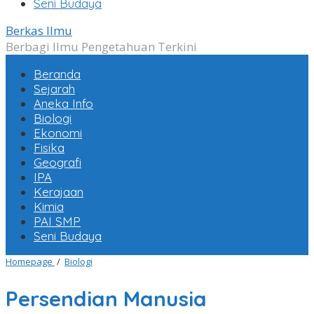
Seni Budaya
Berkas Ilmu
Berbagi Ilmu Pengetahuan Terkini
Beranda
Sejarah
Aneka Info
Biologi
Ekonomi
Fisika
Geografi
IPA
Kerajaan
Kimia
PAI SMP
Seni Budaya
Persendian
Homepage
/
Biologi
Manusia
Persendian Manusia