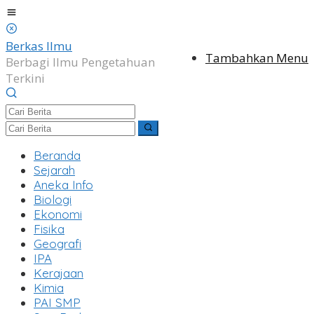
Lewati
ke
konten
Berkas Ilmu
Tambahkan Menu
Berbagi Ilmu Pengetahuan
Terkini
Beranda
Sejarah
Aneka Info
Biologi
Ekonomi
Fisika
Geografi
IPA
Kerajaan
Kimia
PAI SMP