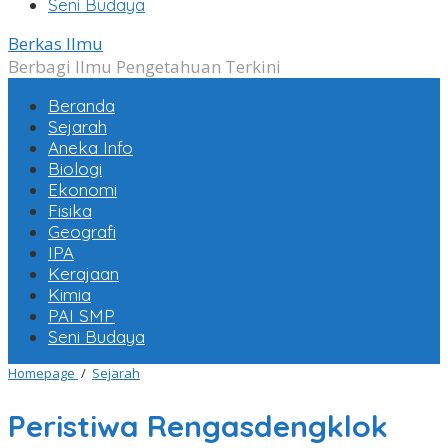
Seni Budaya
Berkas Ilmu
Berbagi Ilmu Pengetahuan Terkini
Beranda
Sejarah
Aneka Info
Biologi
Ekonomi
Fisika
Geografi
IPA
Kerajaan
Kimia
PAI SMP
Seni Budaya
Peristiwa
Homepage
/
Sejarah
Rengasdengklok
dan
Peristiwa Rengasdengklok
Proklamasi