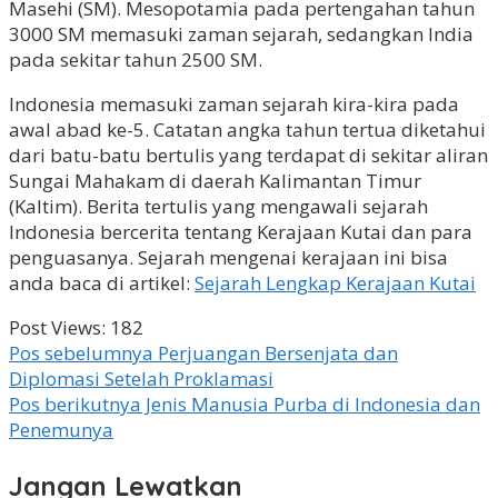
Masehi (SM). Mesopotamia pada pertengahan tahun
3000 SM memasuki zaman sejarah, sedangkan India
pada sekitar tahun 2500 SM.
Indonesia memasuki zaman sejarah kira-kira pada
awal abad ke-5. Catatan angka tahun tertua diketahui
dari batu-batu bertulis yang terdapat di sekitar aliran
Sungai Mahakam di daerah Kalimantan Timur
(Kaltim). Berita tertulis yang mengawali sejarah
Indonesia bercerita tentang Kerajaan Kutai dan para
penguasanya. Sejarah mengenai kerajaan ini bisa
anda baca di artikel:
Sejarah Lengkap Kerajaan Kutai
Post Views:
182
Navigasi
Pos sebelumnya
Perjuangan Bersenjata dan
Diplomasi Setelah Proklamasi
pos
Pos berikutnya
Jenis Manusia Purba di Indonesia dan
Penemunya
Jangan Lewatkan