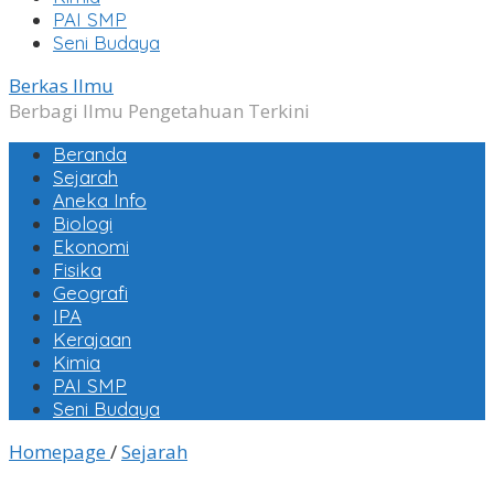
PAI SMP
Seni Budaya
Berkas Ilmu
Berbagi Ilmu Pengetahuan Terkini
Beranda
Sejarah
Aneka Info
Biologi
Ekonomi
Fisika
Geografi
IPA
Kerajaan
Kimia
PAI SMP
Seni Budaya
Pengertian
Homepage
/
Sejarah
Sejarah