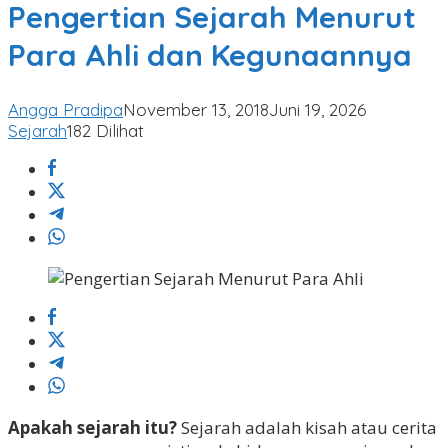
Menurut
Pengertian Sejarah Menurut
Para
Para Ahli dan Kegunaannya
Ahli
dan
Kegunaannya
Angga Pradipa
November 13, 2018
Juni 19, 2026
Sejarah
182 Dilihat
Apakah sejarah itu?
Sejarah adalah kisah atau cerita