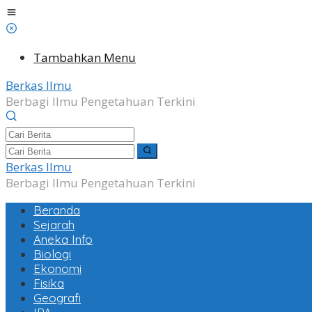
Lewati
ke
konten
Tambahkan Menu
Berkas Ilmu
Berbagi Ilmu Pengetahuan Terkini
Berkas Ilmu
Berbagi Ilmu Pengetahuan Terkini
Beranda
Sejarah
Aneka Info
Biologi
Ekonomi
Fisika
Geografi