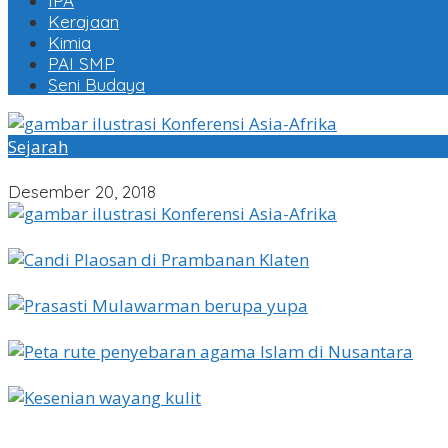
IPA
Kerajaan
Kimia
PAI SMP
Seni Budaya
Sejarah
Konferensi Asia-Afrika : Latar Belakang dan Hasil KAA I
Desember 20, 2018
Konferensi Asia-Afrika : Latar Belakang dan Hasil KAA I
Kehidupan Masyarakat Pada Masa Kerajaan Hindu-Bu
2 Kerajaan Hindu-Buddha di Indonesia Paling Populer 
Perkembangan Pengaruh Islam Di Indonesia
Peranan Para Ulama dalam Penyebaran Islam di Nusan