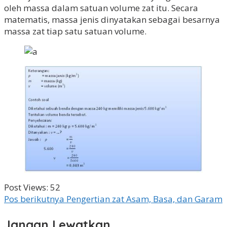
oleh massa dalam satuan volume zat itu. Secara
matematis, massa jenis dinyatakan sebagai besarnya
massa zat tiap satu satuan volume.
Post Views:
52
Navigasi
Pos berikutnya
Pengertian zat Asam, Basa, dan Garam
pos
Jangan Lewatkan