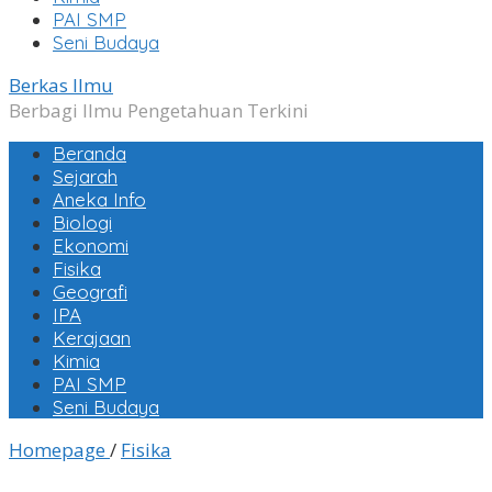
PAI SMP
Seni Budaya
Berkas Ilmu
Berbagi Ilmu Pengetahuan Terkini
Beranda
Sejarah
Aneka Info
Biologi
Ekonomi
Fisika
Geografi
IPA
Kerajaan
Kimia
PAI SMP
Seni Budaya
Zat
Homepage
/
Fisika
dan