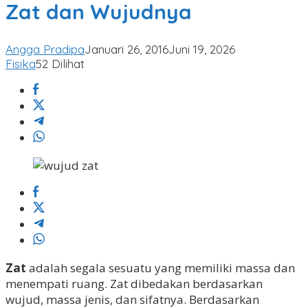
Wujudnya
Zat dan Wujudnya
Angga Pradipa
Januari 26, 2016
Juni 19, 2026
Fisika
52 Dilihat
Zat
adalah segala sesuatu yang memiliki massa dan
menempati ruang. Zat dibedakan berdasarkan
wujud, massa jenis, dan sifatnya. Berdasarkan