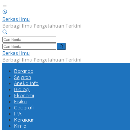
Lewati
ke
konten
Berkas Ilmu
Berbagi Ilmu Pengetahuan Terkini
Berkas Ilmu
Berbagi Ilmu Pengetahuan Terkini
Beranda
Sejarah
Aneka Info
Biologi
Ekonomi
Fisika
Geografi
IPA
Kerajaan
Kimia