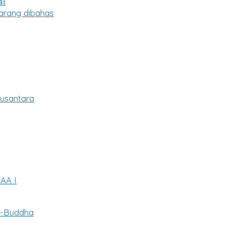
arang dibahas
usantara
KAA I
u-Buddha