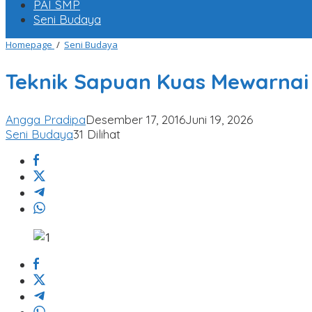
PAI SMP
Seni Budaya
Teknik
Homepage
/
Seni Budaya
Sapuan
Kuas
Teknik Sapuan Kuas Mewarnai 
Mewarnai
dengan
Cat
Angga Pradipa
Desember 17, 2016
Juni 19, 2026
Air
Seni Budaya
31 Dilihat