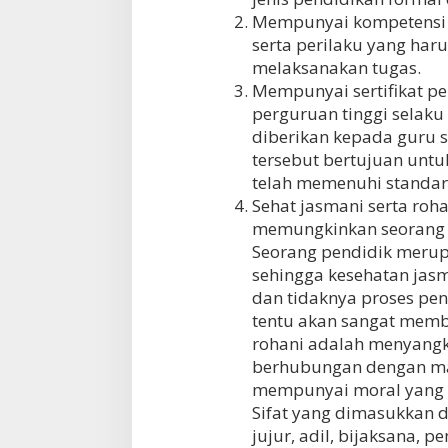
Mempunyai kompetensi 
serta perilaku yang haru
melaksanakan tugas.
Mempunyai sertifikat pen
perguruan tinggi selaku 
diberikan kepada guru se
tersebut bertujuan unt
telah memenuhi standar p
Sehat jasmani serta roha
memungkinkan seorang g
Seorang pendidik merup
sehingga kesehatan jas
dan tidaknya proses pe
tentu akan sangat mem
rohani adalah menyang
berhubungan dengan mas
mempunyai moral yang b
Sifat yang dimasukkan d
jujur, adil, bijaksana, 