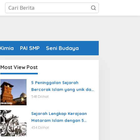
Kimia
PAI SMP
Seni Budaya
Most View Post
5 Peninggalan Sejarah
Bercorak Islam yang unik dan
sulit ditiru masyarakat
548 Dilihat
modern
Sejarah Lengkap Kerajaan
Mataram Islam dengan 5
Rajanya yang terkenal
454 Dilihat