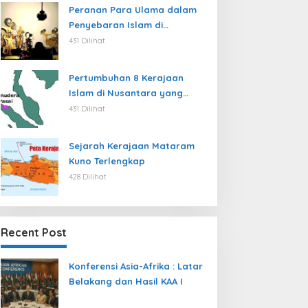
Peranan Para Ulama dalam
Penyebaran Islam di
Nusantara
431 Dilihat
Pertumbuhan 8 Kerajaan
Islam di Nusantara yang
jarang dibahas
431 Dilihat
Sejarah Kerajaan Mataram
Kuno Terlengkap
428 Dilihat
Recent Post
Konferensi Asia-Afrika : Latar
Belakang dan Hasil KAA I