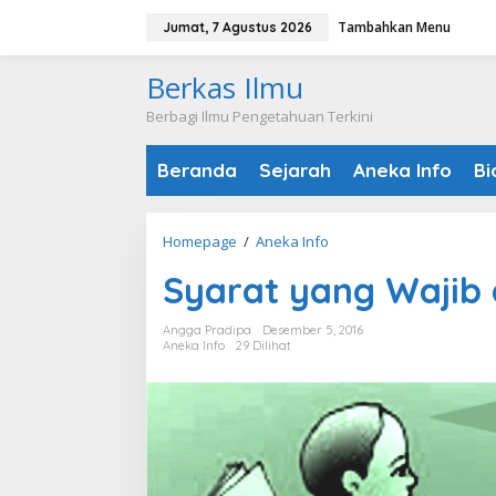
Lewati
Tambahkan Menu
Jumat, 7 Agustus 2026
ke
konten
Berkas Ilmu
Berbagi Ilmu Pengetahuan Terkini
Beranda
Sejarah
Aneka Info
Bi
Syarat
Homepage
/
Aneka Info
yang
Syarat yang Wajib d
Wajib
dimiliki
Angga Pradipa
Desember 5, 2016
Guru
Aneka Info
29 Dilihat
yang
Baik