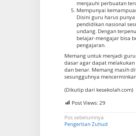
menjauhi perbuatan terc
Mempunyai kemampuan u
Disini guru harus pun
pendidikan nasional ses
undang. Dengan terpenu
belajar-mengajar bisa b
pengajaran.
Memang untuk menjadi guru, 
dasar agar dapat melakukan 
dan benar. Memang masih di
sesungguhnya mencerminkan
(Dikutip dari kesekolah.com)
Post Views:
29
Navigasi
Pos sebelumnya
Pengertian Zuhud
pos