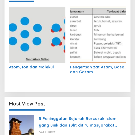
Atom, Ion dan Molekul
Pengertian zat Asam, Basa,
dan Garam
Most View Post
5 Peninggalan Sejarah Bercorak Islam
yang unik dan sulit ditiru masyarakat
modern
561 Dilihat