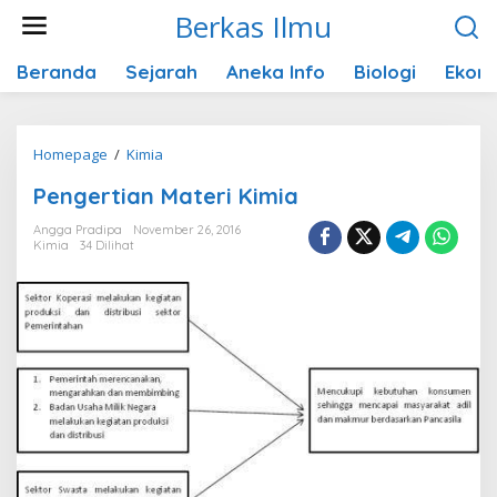
Lewati
Berkas Ilmu
ke
konten
Beranda
Sejarah
Aneka Info
Biologi
Ekon
Pengertian
Homepage
/
Kimia
Materi
Pengertian Materi Kimia
Kimia
Angga Pradipa
November 26, 2016
Kimia
34 Dilihat